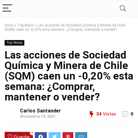
Inicio
»
Top News
»
Las acciones de Sociedad Química y Minera de Chile
(SQM) caen un -0,20% esta semana: ¿Comprar, mantener o vender?
Top News
Las acciones de Sociedad
Química y Minera de Chile
(SQM) caen un -0,20% esta
semana: ¿Comprar,
mantener o vender?
Carlos Santander
34
Vistas
0
diciembre 13, 2021
0
Guardar