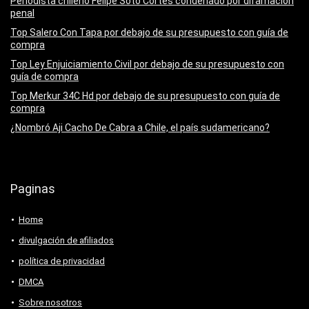
Periodista chileno Felipe Soto Cortés condenado por difamación
penal
Top Salero Con Tapa por debajo de su presupuesto con guía de
compra
Top Ley Enjuiciamiento Civil por debajo de su presupuesto con
guía de compra
Top Merkur 34C Hd por debajo de su presupuesto con guía de
compra
¿Nombró Aji Cacho De Cabra a Chile, el país sudamericano?
Paginas
Home
divulgación de afiliados
política de privacidad
DMCA
Sobre nosotros