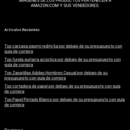
IMÁGENES DE LOS PRODUCTOS PERTENECEN A
AMAZON.COM Y SUS VENDEDORES.
Artículos Recientes
Top carcasa xiaomi redmi 6a por debajo de su presupuesto con
guía de compra
Top funda guitarra acústica por debajo de su presupuesto con
guía de compra
Top Zapatillas Adidas Hombres Casual por debajo de su
presupuesto con guía de compra
Top cortadora de papel por debajo de su presupuesto con guía
de compra
Top Papel Pintado Blanco por debajo de su presupuesto con guía
de compra