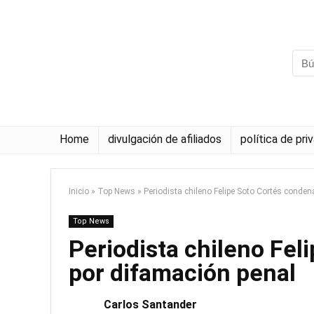
Home
divulgación de afiliados
política de pri
Inicio
»
Top News
»
Periodista chileno Felipe Soto Cortés conde
Top News
Periodista chileno Fe
por difamación penal
Carlos Santander