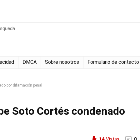
vacidad
DMCA
Sobre nosotros
Formulario de contacto
nado por difamación penal
lipe Soto Cortés condenado
14
Vistas
0