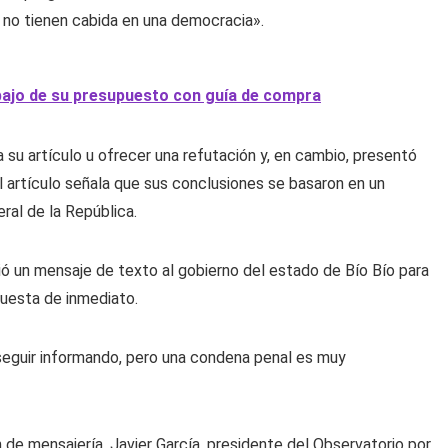
 no tienen cabida en una democracia».
ajo de su presupuesto con guía de compra
 su artículo u ofrecer una refutación y, en cambio, presentó
 artículo señala que sus conclusiones se basaron en un
ral de la República.
ió un mensaje de texto al gobierno del estado de Bío Bío para
puesta de inmediato.
a seguir informando, pero una condena penal es muy
 de mensajería, Javier García, presidente del Observatorio por