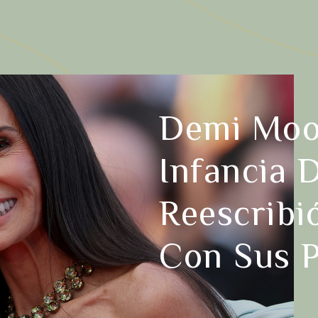
Demi Moo
Infancia D
Reescribi
Con Sus P