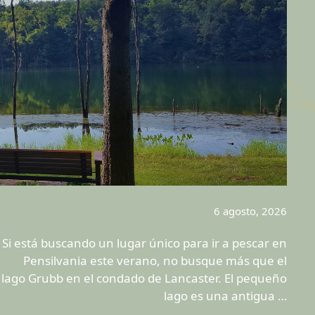
6 agosto, 2026
Si está buscando un lugar único para ir a pescar en
Pensilvania este verano, no busque más que el
lago Grubb en el condado de Lancaster. El pequeño
lago es una antigua …