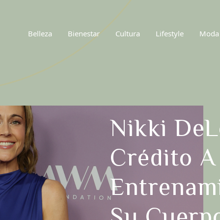
Belleza
Bienestar
Cultura
Lifestyle
Moda
Nikki DeL
Crédito A
Entrenam
Su Cuerpo