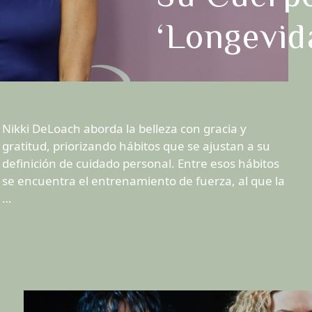
‘longevid
Nikki DeLoach aborda la belleza con gracia y
gratitud, priorizando hábitos que se ajustan a su
definición de cuidado personal. Entre esos hábitos
se encuentra el entrenamiento de fuerza, al que la
…