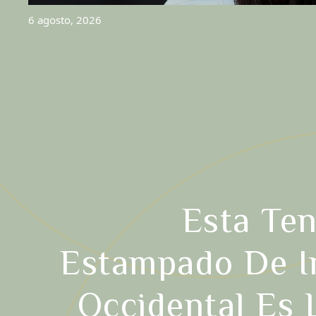
6 agosto, 2026
Esta Te
Estampado De I
Occidental Es