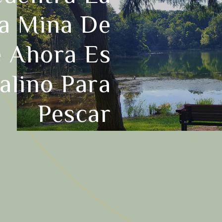
a Mina De
e Ahora Es
alino Para
Pescar