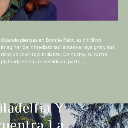
Cuando piensas en Bonnie Raitt, es difícil no
imaginar de inmediato su llamativa raya gris y sus
rizos de color rojo brillante. De hecho, su racha
plateada se ha convertido en parte …
iladelfia Y
cuentra La