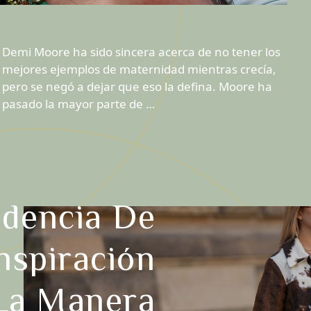
Demi Moore ha sido sincera acerca de no tener los
mejores ejemplos de maternidad mientras crecía,
pero se negó a dejar que eso la defina. Moore ha
pasado la mayor parte de …
ndencia De
nspiración
 La Manera