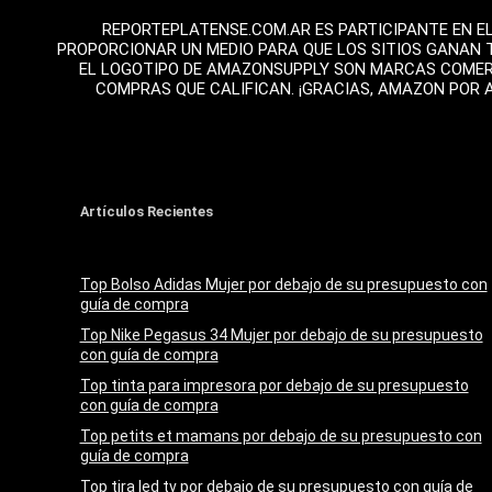
REPORTEPLATENSE.COM.AR ES PARTICIPANTE EN E
PROPORCIONAR UN MEDIO PARA QUE LOS SITIOS GANAN 
EL LOGOTIPO DE AMAZONSUPPLY SON MARCAS COMERCI
COMPRAS QUE CALIFICAN. ¡GRACIAS, AMAZON POR 
Artículos Recientes
Top Bolso Adidas Mujer por debajo de su presupuesto con
guía de compra
Top Nike Pegasus 34 Mujer por debajo de su presupuesto
con guía de compra
Top tinta para impresora por debajo de su presupuesto
con guía de compra
Top petits et mamans por debajo de su presupuesto con
guía de compra
Top tira led tv por debajo de su presupuesto con guía de