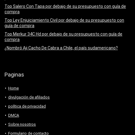
Top Salero Con Tapa por debajo de su presupuesto con guía de
compra
Top Ley Enjuiciamiento Civil por debajo de su presupuesto con
guía de compra
Top Merkur 34C Hd por debajo de su presupuesto con guía de
compra
¿Nombró Aji Cacho De Cabra a Chile, el país sudamericano?
Paginas
Home
divulgación de afiliados
política de privacidad
DMCA
Sobre nosotros
Formulario de contacto