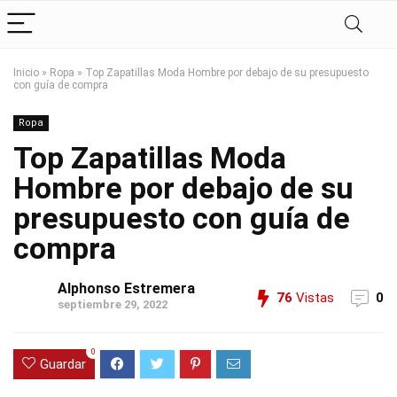
Inicio
»
Ropa
»
Top Zapatillas Moda Hombre por debajo de su presupuesto
con guía de compra
Ropa
Top Zapatillas Moda
Hombre por debajo de su
presupuesto con guía de
compra
Alphonso Estremera
76
Vistas
0
septiembre 29, 2022
0
Guardar