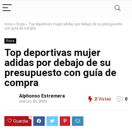
Inicio
»
Ropa
»
Top deportivas mujer adidas por debajo de su presupuesto
con guía de compra
Ropa
Top deportivas mujer
adidas por debajo de su
presupuesto con guía de
compra
Alphonso Estremera
2
Vistas
0
marzo 25, 2023
0
Guardar