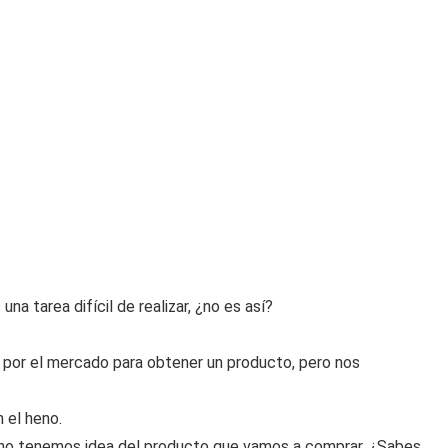
na tarea difícil de realizar, ¿no es así?
por el mercado para obtener un producto, pero nos
 el heno.
no tenemos idea del producto que vamos a comprar. ¿Sabes