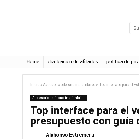
Home
divulgación de afiliados
política de pri
Inicio
»
Accesorio teléfono inalámbrico
»
Top interface para el v
Accesorio teléfono inalámbrico
Top interface para el 
presupuesto con guía
Alphonso Estremera