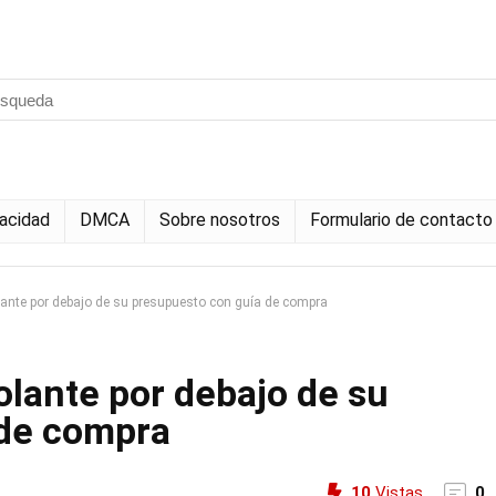
vacidad
DMCA
Sobre nosotros
Formulario de contacto
olante por debajo de su presupuesto con guía de compra
volante por debajo de su
 de compra
10
Vistas
0