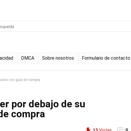
vacidad
DMCA
Sobre nosotros
Formulario de contacto
puesto con guía de compra
er por debajo de su
 de compra
13
Vistas
0