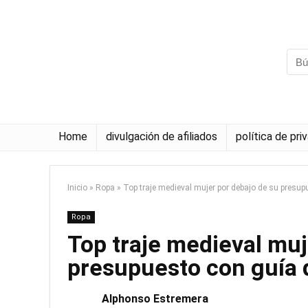
Home
divulgación de afiliados
política de pri
Inicio
»
Ropa
»
Top traje medieval mujer por debajo de su presu
Ropa
Top traje medieval muj
presupuesto con guía
Alphonso Estremera