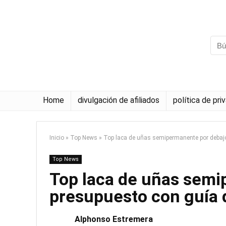
Home
divulgación de afiliados
política de pri
Inicio
»
Top News
»
Top laca de uñas semipermanente por debaj
Top News
Top laca de uñas semi
presupuesto con guía
Alphonso Estremera