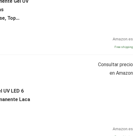
nente Gel UV
as
, Top...
Amazon.es
Free shipping
Consultar precio
en Amazon
l UV LED 6
manente Laca
Amazon.es