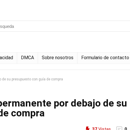
vacidad
DMCA
Sobre nosotros
Formulario de contacto
o de su presupuesto con guía de compra
permanente por debajo de su
 de compra
37
Vistas
0