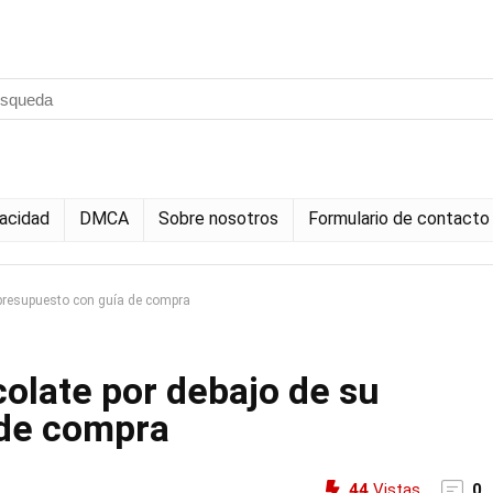
vacidad
DMCA
Sobre nosotros
Formulario de contacto
 presupuesto con guía de compra
olate por debajo de su
 de compra
44
Vistas
0