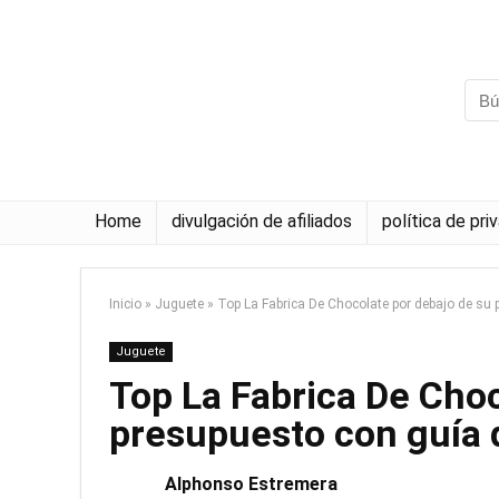
Home
divulgación de afiliados
política de pri
Inicio
»
Juguete
»
Top La Fabrica De Chocolate por debajo de su
Juguete
Top La Fabrica De Choc
presupuesto con guía
Alphonso Estremera