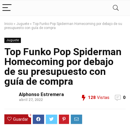
Inicio
»
Juguete
»
Top Funko Pop Spiderman Homecoming por debajo de su
presupuesto con guía de compra
Juguete
Top Funko Pop Spiderman
Homecoming por debajo
de su presupuesto con
guía de compra
Alphonso Estremera
128
Vistas
0
abril 27, 2022
0
Guardar