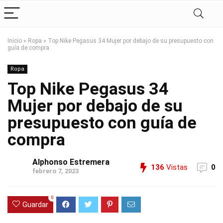
Inicio
»
Ropa
»
Top Nike Pegasus 34 Mujer por debajo de su presupuesto con
guía de compra
Ropa
Top Nike Pegasus 34
Mujer por debajo de su
presupuesto con guía de
compra
Alphonso Estremera
136
Vistas
0
febrero 7, 2023
0
Guardar