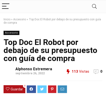
Inicio
»
Accesorio
»
Top Doc El Robot por debajo de su presupuesto con guía
de compra
Accesorio
Top Doc El Robot por
debajo de su presupuesto
con guía de compra
Alphonso Estremera
113
Vistas
0
septiembre 26, 2022
0
Guardar