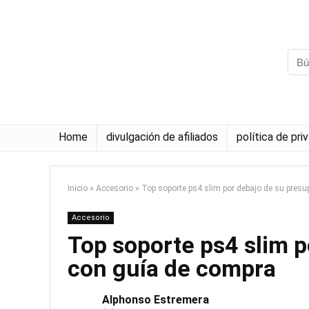
Home
divulgación de afiliados
política de pri
Inicio
»
Accesorio
»
Top soporte ps4 slim por debajo de su pres
Accesorio
Top soporte ps4 slim 
con guía de compra
Alphonso Estremera