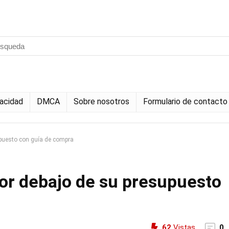
vacidad
DMCA
Sobre nosotros
Formulario de contacto
upuesto con guía de compra
por debajo de su presupuesto
62
Vistas
0