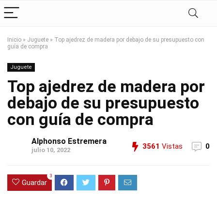
Inicio
»
Juguete
»
Top ajedrez de madera por debajo de su presupuesto con
guía de compra
Juguete
Top ajedrez de madera por
debajo de su presupuesto
con guía de compra
Alphonso Estremera
3561
Vistas
0
julio 10, 2022
3
Guardar