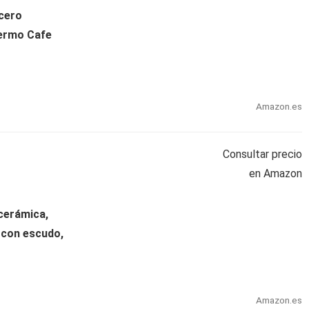
cero
Termo Cafe
Amazon.es
Consultar precio
en Amazon
cerámica,
 con escudo,
Amazon.es