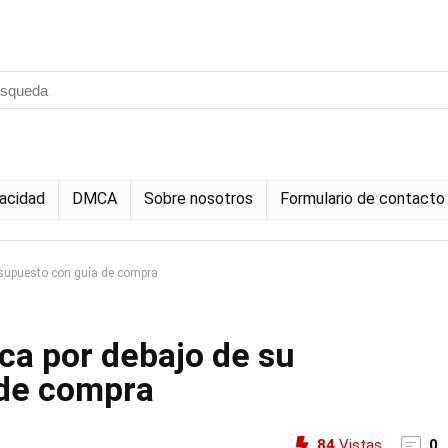
vacidad
DMCA
Sobre nosotros
Formulario de contacto
esupuesto con guía de compra
ca por debajo de su
 de compra
84
Vistas
0