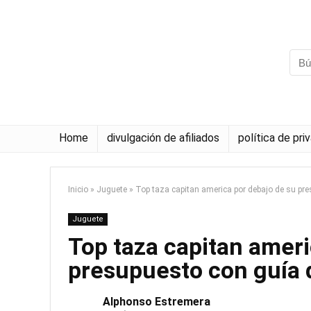
Home
divulgación de afiliados
política de pri
Inicio
»
Juguete
»
Top taza capitan america por debajo de su pr
Juguete
Top taza capitan ameri
presupuesto con guía
Alphonso Estremera