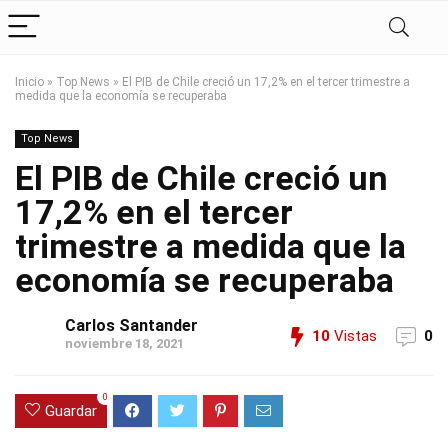
Inicio
»
Top News
»
El PIB de Chile creció un 17,2% en el tercer trimestre a
medida que la economía se recuperaba
Top News
El PIB de Chile creció un
17,2% en el tercer
trimestre a medida que la
economía se recuperaba
Carlos Santander
10
Vistas
0
noviembre 18, 2021
0
Guardar