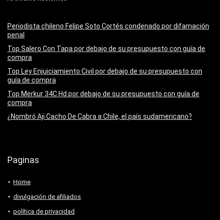
Periodista chileno Felipe Soto Cortés condenado por difamación
penal
Top Salero Con Tapa por debajo de su presupuesto con guía de
compra
Top Ley Enjuiciamiento Civil por debajo de su presupuesto con
guía de compra
Top Merkur 34C Hd por debajo de su presupuesto con guía de
compra
¿Nombró Aji Cacho De Cabra a Chile, el país sudamericano?
Paginas
Home
divulgación de afiliados
política de privacidad