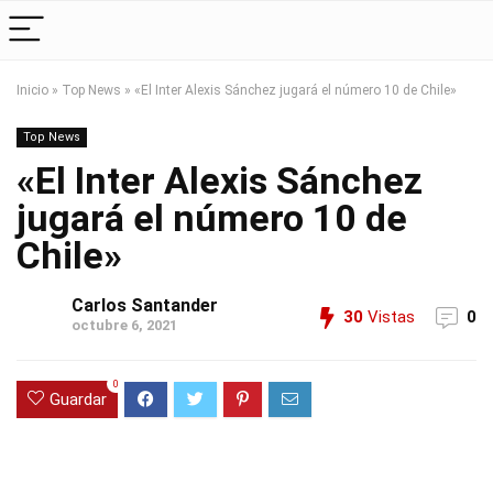
Inicio
»
Top News
»
«El Inter Alexis Sánchez jugará el número 10 de Chile»
Top News
«El Inter Alexis Sánchez
jugará el número 10 de
Chile»
Carlos Santander
30
Vistas
0
octubre 6, 2021
0
Guardar