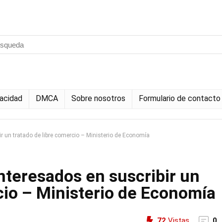
vacidad
DMCA
Sobre nosotros
Formulario de contacto
bir un tratado de libre comercio – Ministerio de Economía
nteresados ​​en suscribir un
cio – Ministerio de Economía
72
Vistas
0