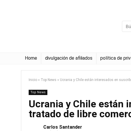
Home
divulgación de afiliados
política de pri
Inicio
»
Top News
»
Ucrania y Chile están interesados ​​en suscri
Top News
Ucrania y Chile están i
tratado de libre comer
Carlos Santander