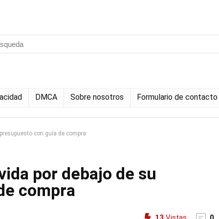
vacidad
DMCA
Sobre nosotros
Formulario de contacto
u presupuesto con guía de compra
 vida por debajo de su
 de compra
13
Vistas
0