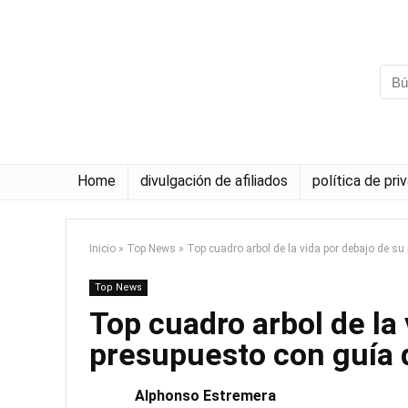
Home
divulgación de afiliados
política de pri
Inicio
»
Top News
»
Top cuadro arbol de la vida por debajo de s
Top News
Top cuadro arbol de la
presupuesto con guía
Alphonso Estremera