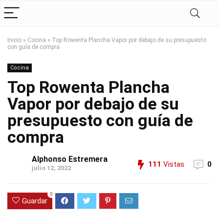
Inicio
»
Cocina
»
Top Rowenta Plancha Vapor por debajo de su presupuesto
con guía de compra
Cocina
Top Rowenta Plancha
Vapor por debajo de su
presupuesto con guía de
compra
Alphonso Estremera
111
Vistas
0
julio 12, 2022
0
Guardar