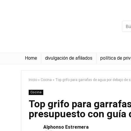
Home
divulgación de afiliados
política de pri
Inicio
»
Cocina
»
Top grifo para garrafas de agua por debajo de
Cocina
Top grifo para garrafa
presupuesto con guía
Alphonso Estremera