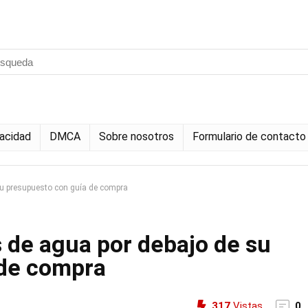
vacidad
DMCA
Sobre nosotros
Formulario de contacto
 su presupuesto con guía de compra
s de agua por debajo de su
 de compra
317
Vistas
0