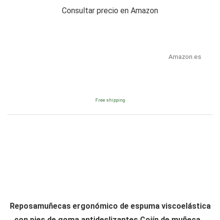
Consultar precio en Amazon
Amazon.es
Free shipping
Reposamuñecas ergonómico de espuma viscoelástica
con pies de goma antideslizantes Cojín de muñeca...