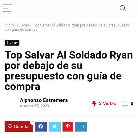
Inicio
»
Blu-ray
»
Top Salvar Al Soldado Ryan por debajo de su presupuesto
con guía de compra
Blu-ray
Top Salvar Al Soldado Ryan
por debajo de su
presupuesto con guía de
compra
Alphonso Estremera
3
Vistas
0
marzo 27, 2023
0
Guardar