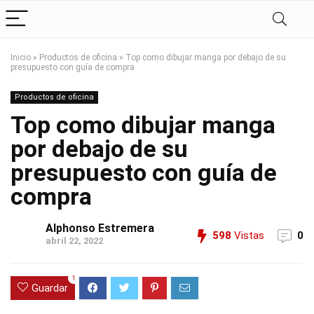
Inicio
»
Productos de oficina
»
Top como dibujar manga por debajo de su
presupuesto con guía de compra
Productos de oficina
Top como dibujar manga
por debajo de su
presupuesto con guía de
compra
Alphonso Estremera
598
Vistas
0
abril 22, 2022
1
Guardar