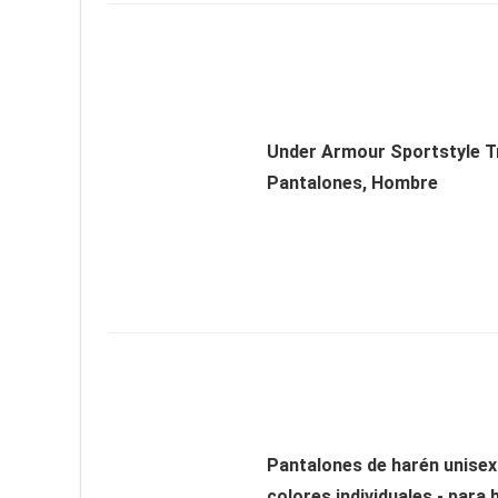
Under Armour Sportstyle T
Pantalones, Hombre
Pantalones de harén unise
colores individuales - para