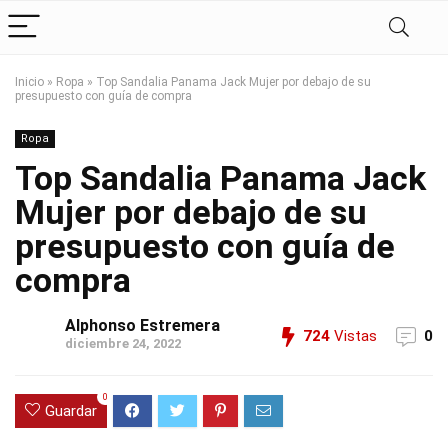
Inicio
»
Ropa
»
Top Sandalia Panama Jack Mujer por debajo de su
presupuesto con guía de compra
Ropa
Top Sandalia Panama Jack
Mujer por debajo de su
presupuesto con guía de
compra
Alphonso Estremera
724
Vistas
0
diciembre 24, 2022
0
Guardar