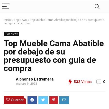
Inicio
»
Top News
»
Top Mueble Cama Abatible por debajo de su presupuesto
con guía de compra
Top News
Top Mueble Cama Abatible
por debajo de su
presupuesto con guía de
compra
Alphonso Estremera
532
Vistas
0
marzo 9, 2023
0
Guardar