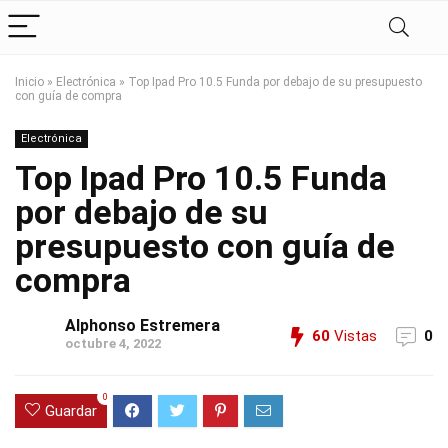
Inicio
»
Electrónica
»
Top Ipad Pro 10.5 Funda por debajo de su presupuesto
con guía de compra
Electrónica
Top Ipad Pro 10.5 Funda
por debajo de su
presupuesto con guía de
compra
Alphonso Estremera
60
Vistas
0
octubre 4, 2022
0
Guardar