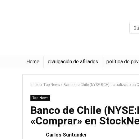
Home
divulgación de afiliados
política de pri
Inicio
»
Top News
»
Banco de Chile (NYSE:BCH) actualizado a 
Top News
Banco de Chile (NYSE:
«Comprar» en StockN
Carlos Santander