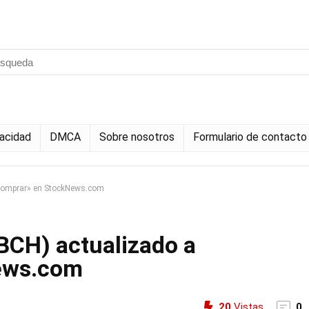
vacidad
DMCA
Sobre nosotros
Formulario de contacto
«Comprar» en StockNews.com
BCH) actualizado a
ews.com
20
Vistas
0