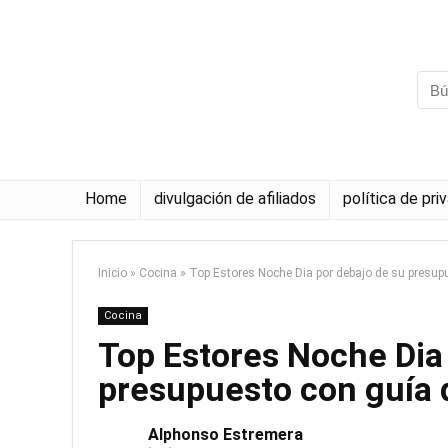
Home
divulgación de afiliados
política de pri
Inicio
»
Cocina
»
Top Estores Noche Dia por debajo de su presup
Cocina
Top Estores Noche Dia
presupuesto con guía
Alphonso Estremera