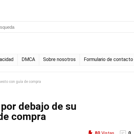
vacidad
DMCA
Sobre nosotros
Formulario de contacto
uesto con guía de compra
 por debajo de su
 de compra
80
Vistas
0