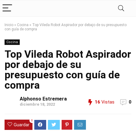
Inicio
»
Cocina
»
Top Vileda Robot Aspirador por debajo de su presupuesto
con guía de compra
Cocina
Top Vileda Robot Aspirador
por debajo de su
presupuesto con guía de
compra
Alphonso Estremera
16
Vistas
0
diciembre 18, 2022
0
Guardar