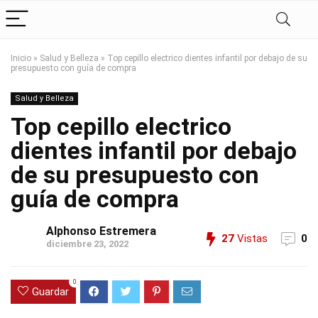
Inicio
»
Salud y Belleza
»
Top cepillo electrico dientes infantil por debajo de su
presupuesto con guía de compra
Salud y Belleza
Top cepillo electrico
dientes infantil por debajo
de su presupuesto con
guía de compra
Alphonso Estremera
27
Vistas
0
diciembre 23, 2022
0
Guardar