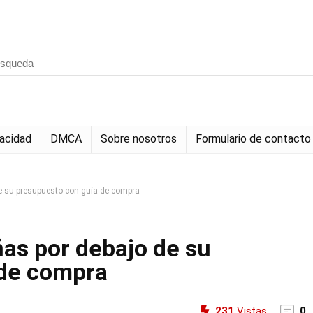
vacidad
DMCA
Sobre nosotros
Formulario de contacto
e su presupuesto con guía de compra
as por debajo de su
 de compra
231
Vistas
0