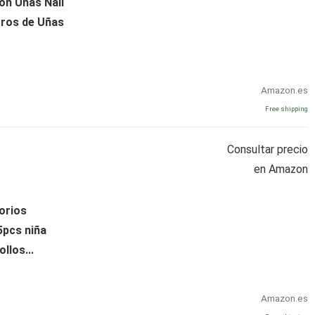
ón Uñas Nail
tros de Uñas
Amazon.es
Free shipping
Consultar precio
en Amazon
orios
5pcs niña
llos...
Amazon.es