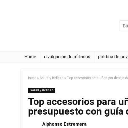
Home
divulgación de afiliados
política de pri
Inicio
»
Salud y Belleza
»
Top accesorios para uñas por debajo d
Salud y Belleza
Top accesorios para uñ
presupuesto con guía
Alphonso Estremera