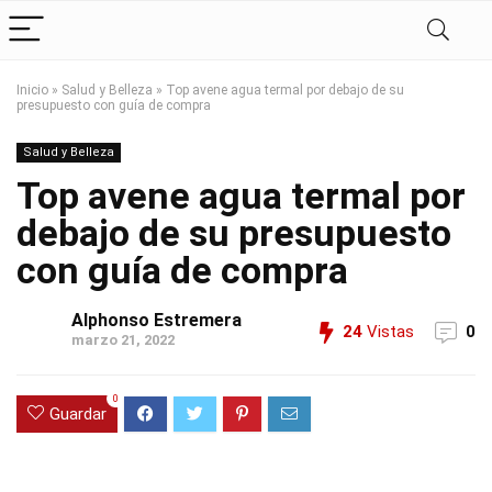
Inicio
»
Salud y Belleza
»
Top avene agua termal por debajo de su
presupuesto con guía de compra
Salud y Belleza
Top avene agua termal por
debajo de su presupuesto
con guía de compra
Alphonso Estremera
24
Vistas
0
marzo 21, 2022
0
Guardar