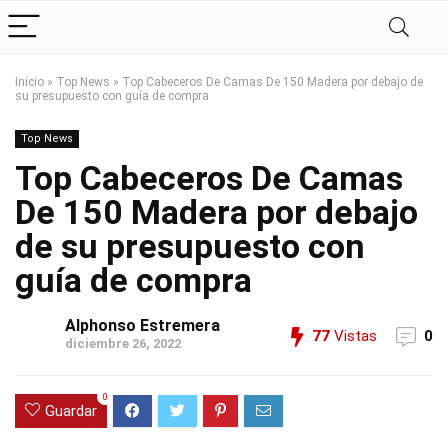
Inicio
»
Top News
»
Top Cabeceros De Camas De 150 Madera por debajo de
su presupuesto con guía de compra
Top News
Top Cabeceros De Camas
De 150 Madera por debajo
de su presupuesto con
guía de compra
Alphonso Estremera
77
Vistas
0
diciembre 26, 2022
0
Guardar