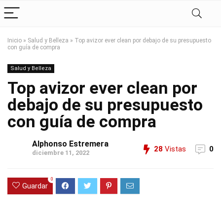
Inicio
»
Salud y Belleza
»
Top avizor ever clean por debajo de su presupuesto
con guía de compra
Salud y Belleza
Top avizor ever clean por
debajo de su presupuesto
con guía de compra
Alphonso Estremera
28
Vistas
0
diciembre 11, 2022
0
Guardar