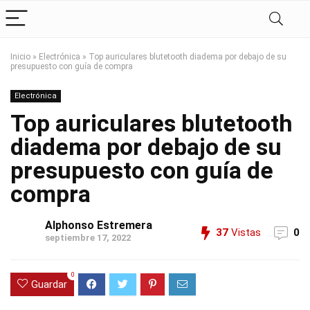
Inicio
»
Electrónica
»
Top auriculares blutetooth diadema por debajo de su
presupuesto con guía de compra
Electrónica
Top auriculares blutetooth
diadema por debajo de su
presupuesto con guía de
compra
Alphonso Estremera
37
Vistas
0
septiembre 17, 2022
0
Guardar