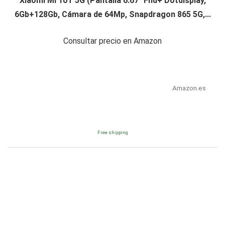
Xiaomi Mi 10T 5G (Pantalla 6.67" Fhd+ Dotdisplay,
6Gb+128Gb, Cámara de 64Mp, Snapdragon 865 5G,...
Consultar precio en Amazon
Amazon.es
Free shipping