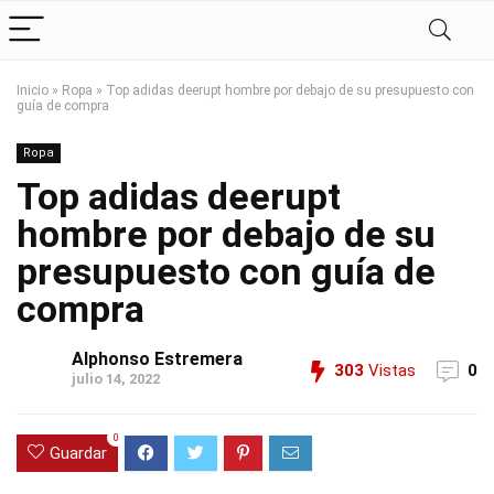
Inicio
»
Ropa
»
Top adidas deerupt hombre por debajo de su presupuesto con
guía de compra
Ropa
Top adidas deerupt
hombre por debajo de su
presupuesto con guía de
compra
Alphonso Estremera
303
Vistas
0
julio 14, 2022
0
Guardar