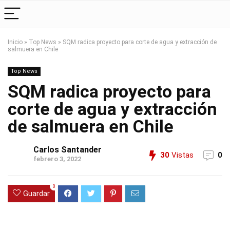
Inicio
»
Top News
»
SQM radica proyecto para corte de agua y extracción de
salmuera en Chile
Top News
SQM radica proyecto para
corte de agua y extracción
de salmuera en Chile
Carlos Santander
30
Vistas
0
febrero 3, 2022
0
Guardar