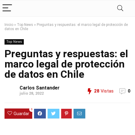
Inicio
»
Top News
»
Preguntas y respuestas: el marco legal de protección de
datos en Chile
Top News
Preguntas y respuestas: el
marco legal de protección
de datos en Chile
Carlos Santander
28
Vistas
0
julio 28, 2022
0
Guardar