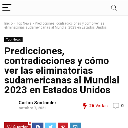
Inicio
»
Top News
»
Predicciones, contradicciones y cómo ver las
eliminatorias sudamericanas al Mundial 2023 en Estados Unidos
Top News
Predicciones,
contradicciones y cómo
ver las eliminatorias
sudamericanas al Mundial
2023 en Estados Unidos
Carlos Santander
26
Vistas
0
octubre 7, 2021
0
Guardar