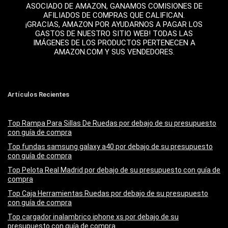
ASOCIADO DE AMAZON, GANAMOS COMISIONES DE
AFILIADOS DE COMPRAS QUE CALIFICAN.
¡GRACIAS, AMAZON POR AYUDARNOS A PAGAR LOS
GASTOS DE NUESTRO SITIO WEB! TODAS LAS
IMÁGENES DE LOS PRODUCTOS PERTENECEN A
AMAZON.COM Y SUS VENDEDORES.
Artículos Recientes
Top Rampa Para Sillas De Ruedas por debajo de su presupuesto
con guía de compra
Top fundas samsung galaxy a40 por debajo de su presupuesto
con guía de compra
Top Pelota Real Madrid por debajo de su presupuesto con guía de
compra
Top Caja Herramientas Ruedas por debajo de su presupuesto
con guía de compra
Top cargador inalambrico iphone xs por debajo de su
presupuesto con guía de compra