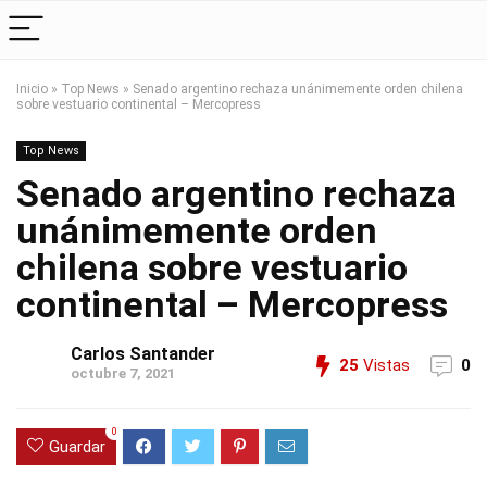
Inicio
»
Top News
»
Senado argentino rechaza unánimemente orden chilena
sobre vestuario continental – Mercopress
Top News
Senado argentino rechaza
unánimemente orden
chilena sobre vestuario
continental – Mercopress
Carlos Santander
25
Vistas
0
octubre 7, 2021
0
Guardar