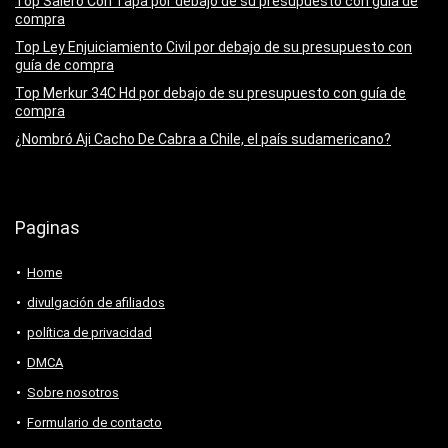
Top Salero Con Tapa por debajo de su presupuesto con guía de
compra
Top Ley Enjuiciamiento Civil por debajo de su presupuesto con
guía de compra
Top Merkur 34C Hd por debajo de su presupuesto con guía de
compra
¿Nombró Aji Cacho De Cabra a Chile, el país sudamericano?
Paginas
Home
divulgación de afiliados
política de privacidad
DMCA
Sobre nosotros
Formulario de contacto