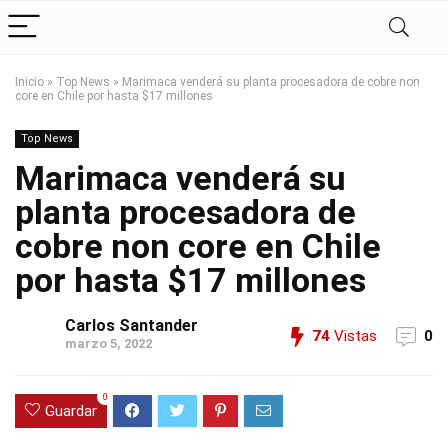
Inicio
»
Top News
»
Marimaca venderá su planta procesadora de cobre non
core en Chile por hasta $17 millones
Top News
Marimaca venderá su
planta procesadora de
cobre non core en Chile
por hasta $17 millones
Carlos Santander
74
Vistas
0
marzo 5, 2022
0
Guardar