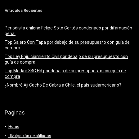
Artículos Recientes
Periodista chileno Felipe Soto Cortés condenado por difamación
penal
Top Salero Con Tapa por debajo de su presupuesto con guía de
compra
Top Ley Enjuiciamiento Civil por debajo de su presupuesto con
guía de compra
Top Merkur 34C Hd por debajo de su presupuesto con guía de
compra
¿Nombró Aji Cacho De Cabra a Chile, el país sudamericano?
Paginas
Home
divulgación de afiliados