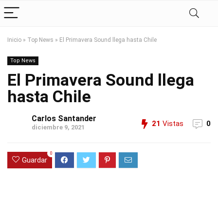
Inicio
»
Top News
»
El Primavera Sound llega hasta Chile
Top News
El Primavera Sound llega
hasta Chile
Carlos Santander
21
Vistas
0
diciembre 9, 2021
0
Guardar