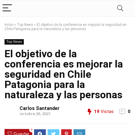
Inicio
»
Top News
»
El objetivo de la conferencia es mejorar la seguridad en
Chile Patagonia para la naturaleza y las personas
Top News
El objetivo de la
conferencia es mejorar la
seguridad en Chile
Patagonia para la
naturaleza y las personas
Carlos Santander
19
Vistas
0
octubre 20, 2021
0
Guardar