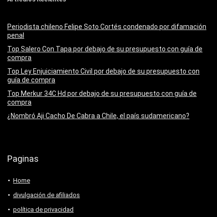
Periodista chileno Felipe Soto Cortés condenado por difamación
penal
Top Salero Con Tapa por debajo de su presupuesto con guía de
compra
Top Ley Enjuiciamiento Civil por debajo de su presupuesto con
guía de compra
Top Merkur 34C Hd por debajo de su presupuesto con guía de
compra
¿Nombró Aji Cacho De Cabra a Chile, el país sudamericano?
Paginas
Home
divulgación de afiliados
política de privacidad