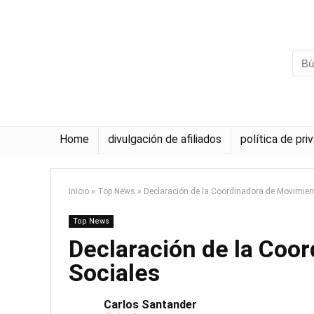
Home
divulgación de afiliados
política de pri
Inicio
»
Top News
»
Declaración de la Coordinadora de Movimien
Top News
Declaración de la Coo
Sociales
Carlos Santander