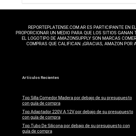
REPORTEPLATENSE.COM.AR ES PARTICIPANTE EN E
PROPORCIONAR UN MEDIO PARA QUE LOS SITIOS GANAN 
EL LOGOTIPO DE AMAZONSUPPLY SON MARCAS COMERCI
COMPRAS QUE CALIFICAN. ¡GRACIAS, AMAZON POR 
Artículos Recientes
Top Silla Comedor Madera por debajo de su presupuesto
con guía de compra
Top Adaptador 220V A 12V por debajo de su presupuesto
con guía de compra
Top Tubo De Silicona por debajo de su presupuesto con
guía de compra